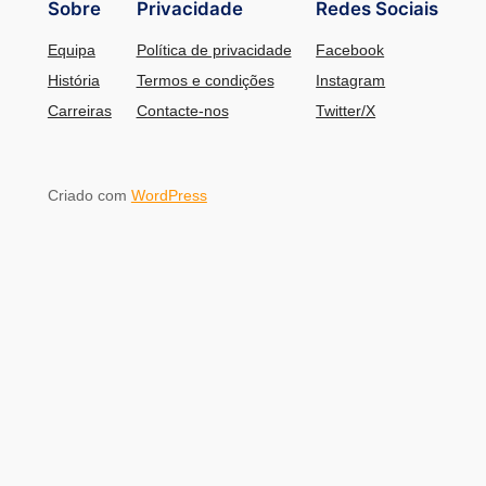
Sobre
Privacidade
Redes Sociais
Equipa
Política de privacidade
Facebook
História
Termos e condições
Instagram
Carreiras
Contacte-nos
Twitter/X
Criado com
WordPress