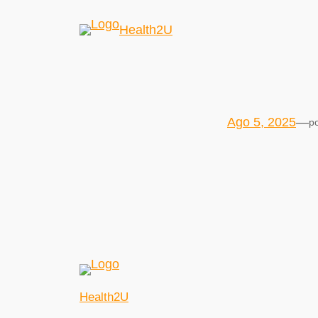
Health2U
Ago 5, 2025
—
p
Health2U