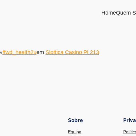
Home
Quem S
ffwd_health2u
em
Slottica Casino Pl 213
or
Sobre
Priv
Equipa
Políti