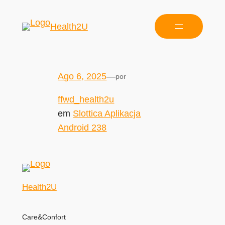
Health2U
Ago 6, 2025
—
por
ffwd_health2u
em
Slottica Aplikacja
Android 238
Health2U
Care&Confort