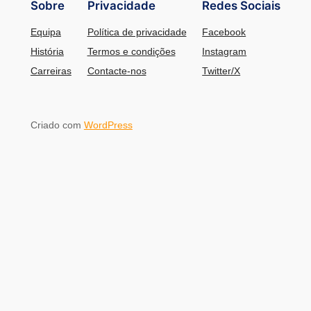
Sobre
Privacidade
Redes Sociais
Equipa
Política de privacidade
Facebook
História
Termos e condições
Instagram
Carreiras
Contacte-nos
Twitter/X
Criado com
WordPress