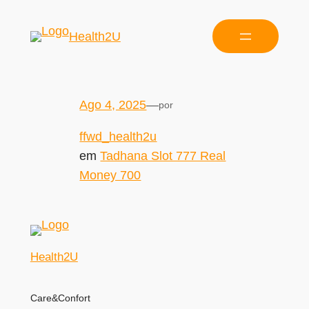
Health2U
Ago 4, 2025
—
por
ffwd_health2u
em
Tadhana Slot 777 Real
Money 700
Health2U
Care&Confort