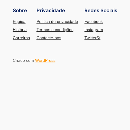
Sobre
Privacidade
Redes Sociais
Equipa
Política de privacidade
Facebook
História
Termos e condições
Instagram
Carreiras
Contacte-nos
Twitter/X
Criado com
WordPress