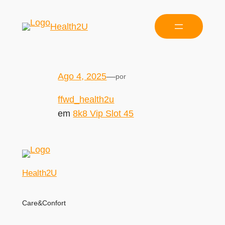
Health2U
Ago 4, 2025
—
por
ffwd_health2u
em
8k8 Vip Slot 45
Health2U
Care&Confort