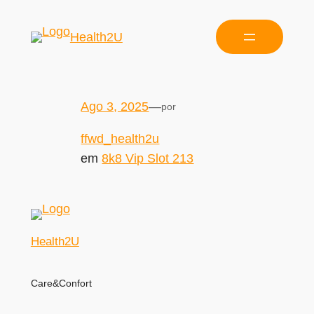
Health2U
Ago 3, 2025
—
por
ffwd_health2u
em
8k8 Vip Slot 213
Health2U
Care&Confort