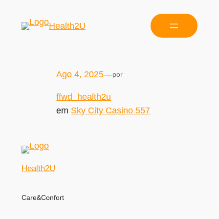
Health2U
Ago 4, 2025
—
por
ffwd_health2u
em
Sky City Casino 557
Health2U
Care&Confort