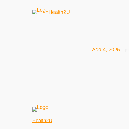
Health2U
Ago 4, 2025
—
p
Health2U