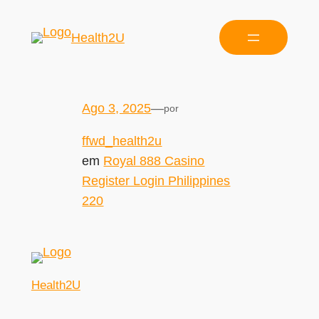
Health2U
Ago 3, 2025
—
por
ffwd_health2u
em
Royal 888 Casino
Register Login Philippines
220
Health2U