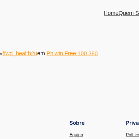
Home
Quem S
ffwd_health2u
em
Phlwin Free 100 380
or
Sobre
Priv
Equipa
Políti