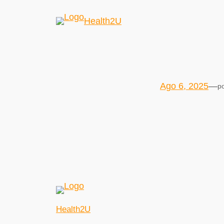
Health2U
Ago 6, 2025
—
p
Health2U