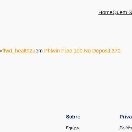
Home
Quem S
ffwd_health2u
em
Phlwin Free 100 No Deposit 370
or
Sobre
Priv
Equipa
Políti