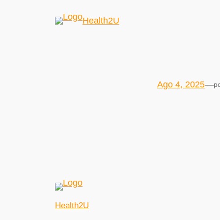
Health2U
Ago 4, 2025
—
p
Health2U