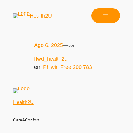
Health2U
Ago 6, 2025
—
por
ffwd_health2u
em
Phlwin Free 200 783
Health2U
Care&Confort