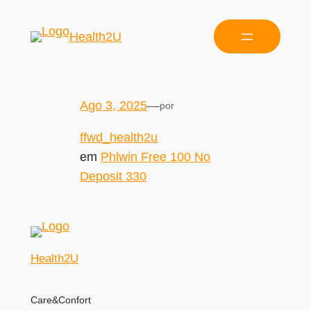
Health2U
Ago 3, 2025
—
por
ffwd_health2u
em
Phlwin Free 100 No
Deposit 330
Health2U
Care&Confort