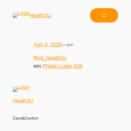
Health2U
Ago 3, 2025
—
por
ffwd_health2u
em
Phlwin Login 809
Health2U
Care&Confort