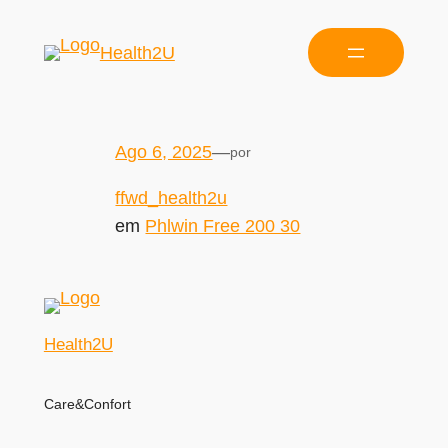
Health2U
Ago 6, 2025
—
por
ffwd_health2u
em
Phlwin Free 200 30
Health2U
Care&Confort