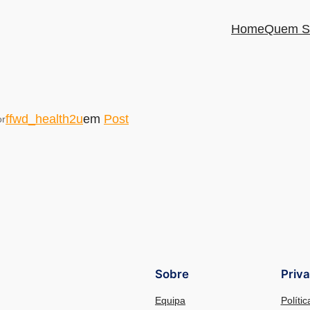
Home
Quem S
ffwd_health2u
em
Post
or
Sobre
Priv
Equipa
Políti