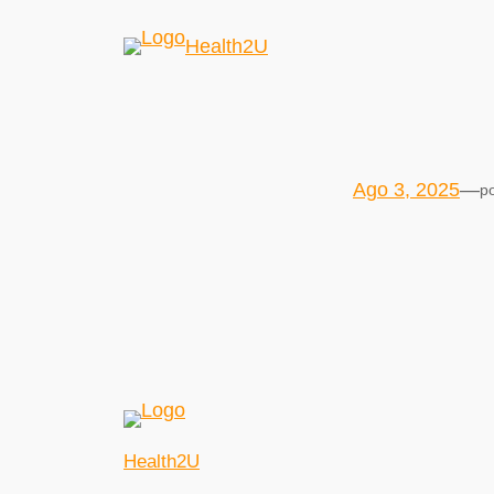
Health2U
Ago 3, 2025
—
p
Health2U