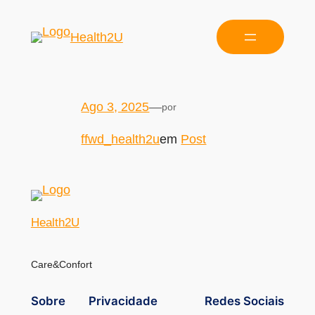
Health2U
Ago 3, 2025
—
por
ffwd_health2u
em
Post
Health2U
Care&Confort
Sobre
Privacidade
Redes Sociais