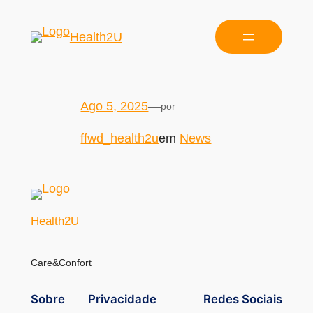
Health2U
Ago 5, 2025
—
por
ffwd_health2u
em
News
Health2U
Care&Confort
Sobre
Privacidade
Redes Sociais