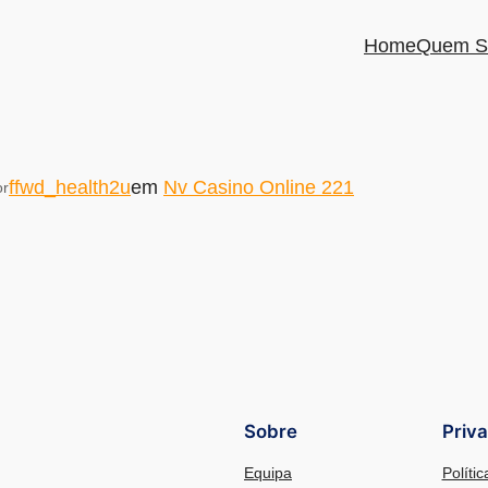
Home
Quem S
ffwd_health2u
em
Nv Casino Online 221
or
Sobre
Priv
Equipa
Políti