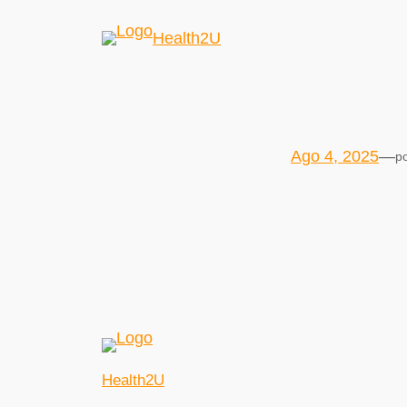
Health2U
Ago 4, 2025
—
p
Health2U