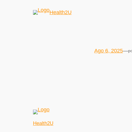
Health2U
Ago 6, 2025
—
p
Health2U