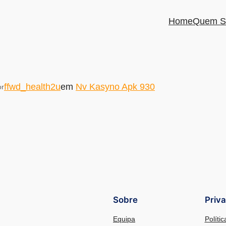
Home
Quem S
ffwd_health2u
em
Nv Kasyno Apk 930
or
Sobre
Priv
Equipa
Políti