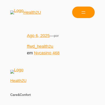
Health2U
Ago 6, 2025
—
por
ffwd_health2u
em
Nvcasino 468
Health2U
Care&Confort