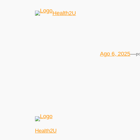
Health2U
Ago 6, 2025
—
p
Health2U