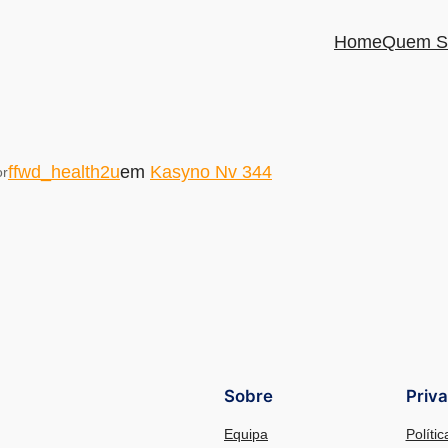
Home
Quem S
ffwd_health2u
em
Kasyno Nv 344
or
Sobre
Priv
Equipa
Políti