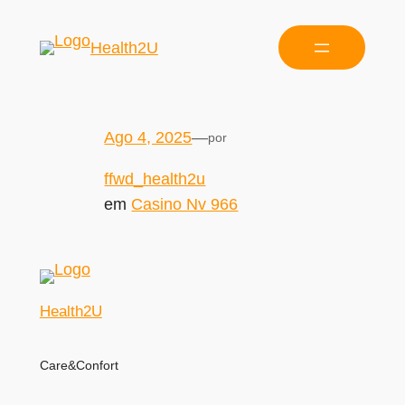
Health2U
Ago 4, 2025
—
por
ffwd_health2u
em
Casino Nv 966
Health2U
Care&Confort