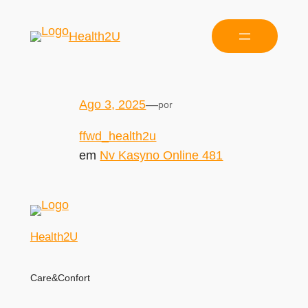
Health2U
Ago 3, 2025
—
por
ffwd_health2u
em
Nv Kasyno Online 481
Health2U
Care&Confort