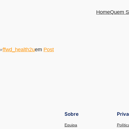
Home
Quem S
ffwd_health2u
em
Post
or
Sobre
Priv
Equipa
Políti