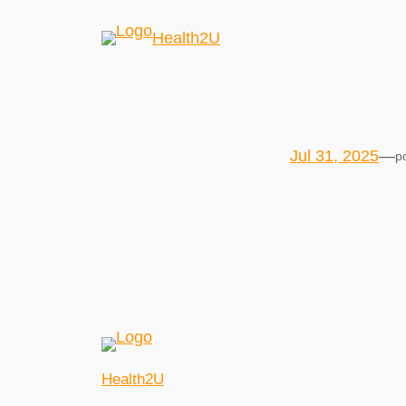
Health2U
Jul 31, 2025
—
p
Health2U