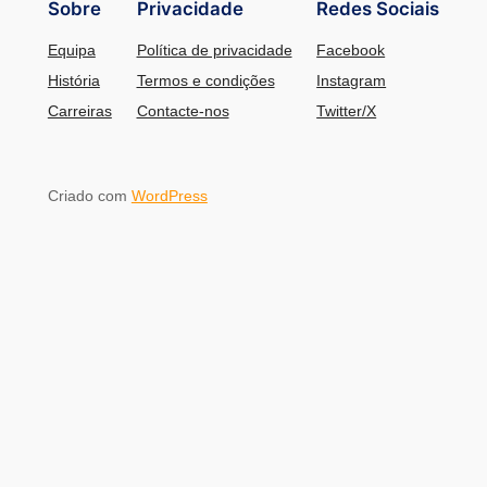
Sobre
Privacidade
Redes Sociais
Equipa
Política de privacidade
Facebook
História
Termos e condições
Instagram
Carreiras
Contacte-nos
Twitter/X
Criado com
WordPress