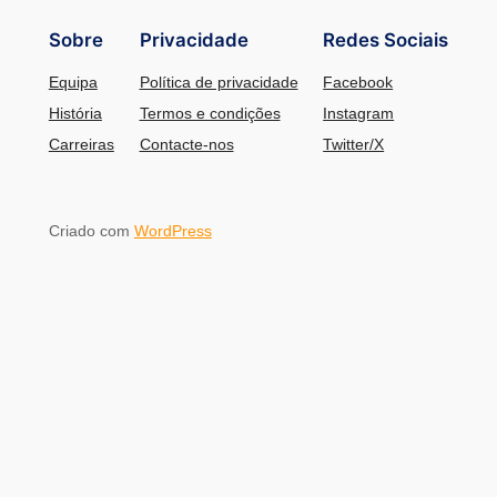
Sobre
Privacidade
Redes Sociais
Equipa
Política de privacidade
Facebook
História
Termos e condições
Instagram
Carreiras
Contacte-nos
Twitter/X
Criado com
WordPress