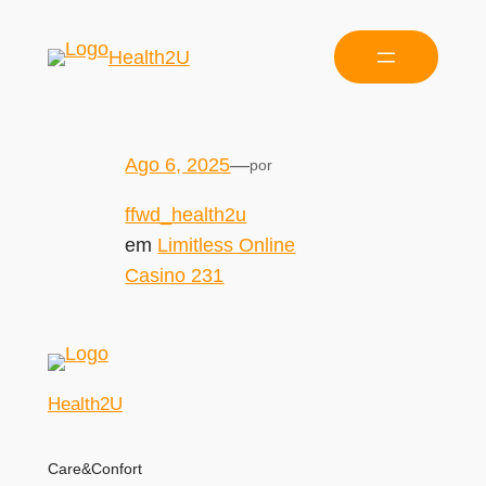
Health2U
Ago 6, 2025
—
por
ffwd_health2u
em
Limitless Online
Casino 231
Health2U
Care&Confort