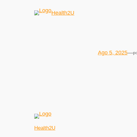
Health2U
Ago 5, 2025
—
p
Health2U