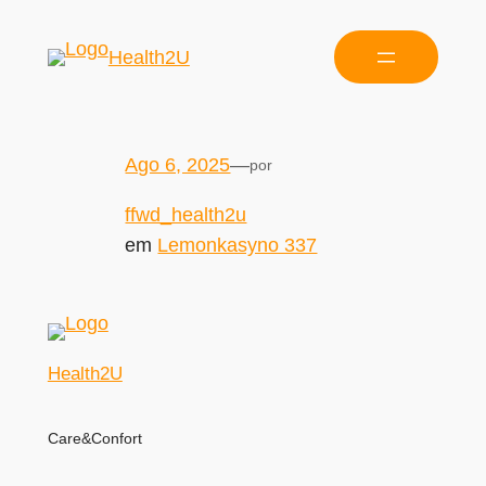
Health2U
Ago 6, 2025
—
por
ffwd_health2u
em
Lemonkasyno 337
Health2U
Care&Confort