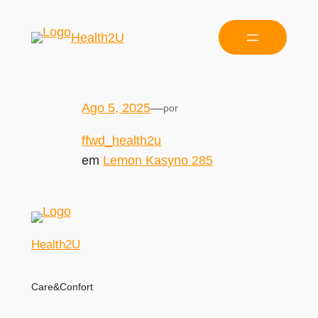
Health2U
Ago 5, 2025
—
por
ffwd_health2u
em
Lemon Kasyno 285
Health2U
Care&Confort