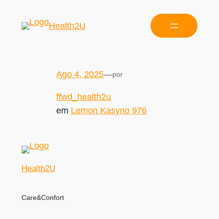
Health2U
Ago 4, 2025
—
por
ffwd_health2u
em
Lemon Kasyno 976
Health2U
Care&Confort