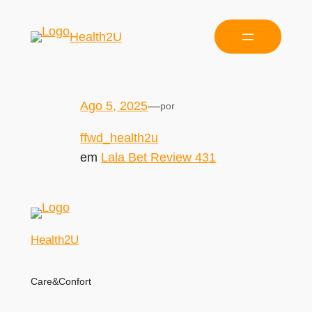
Health2U
Ago 5, 2025
—
por
ffwd_health2u
em
Lala Bet Review 431
Health2U
Care&Confort