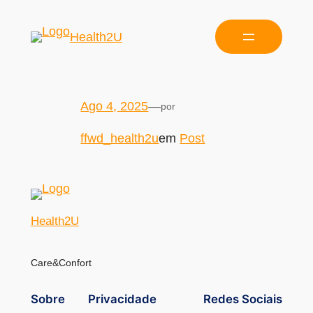
Health2U
Ago 4, 2025
—
por
ffwd_health2u
em
Post
Health2U
Care&Confort
Sobre
Privacidade
Redes Sociais