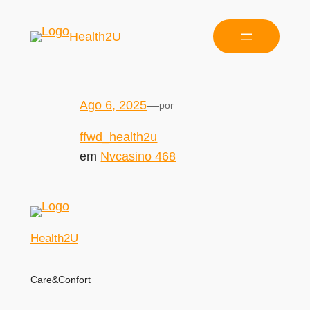
Health2U
Ago 6, 2025
—
por
ffwd_health2u
em
Nvcasino 468
Health2U
Care&Confort