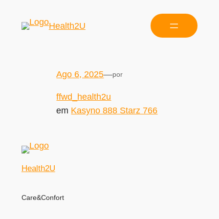
Health2U
Ago 6, 2025
—
por
ffwd_health2u
em
Kasyno 888 Starz 766
Health2U
Care&Confort