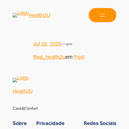
Health2U
Jul 25, 2025
—
por
ffwd_health2u
em
Post
Health2U
Care&Confort
Sobre
Privacidade
Redes Sociais