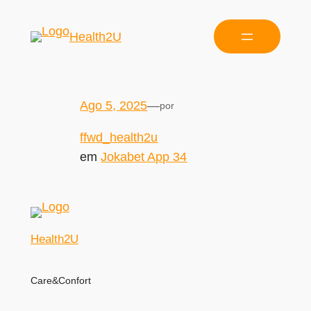
Health2U
Ago 5, 2025
—
por
ffwd_health2u
em
Jokabet App 34
Health2U
Care&Confort