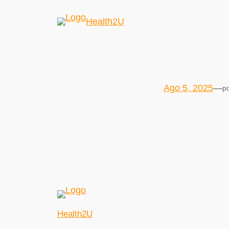
Health2U
Ago 5, 2025
—
p
Health2U