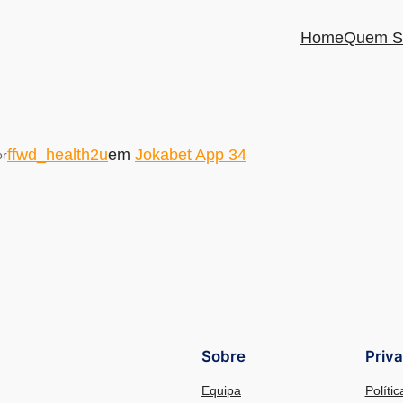
Home
Quem S
ffwd_health2u
em
Jokabet App 34
or
Sobre
Priv
Equipa
Políti