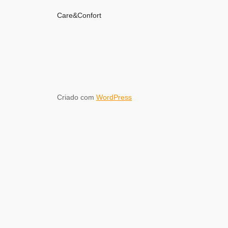
Care&Confort
Criado com
WordPress