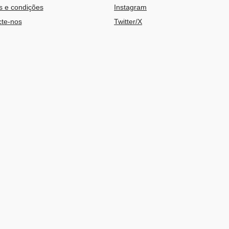
 e condições
Instagram
te-nos
Twitter/X