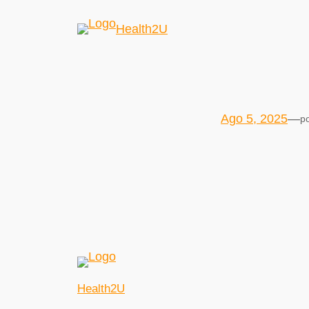
Health2U
Ago 5, 2025
—
p
Health2U