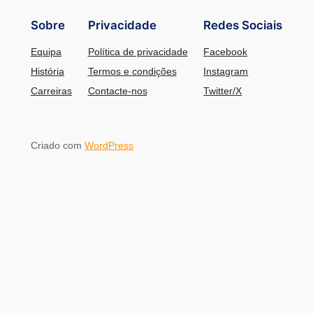
Sobre
Privacidade
Redes Sociais
Equipa
Política de privacidade
Facebook
História
Termos e condições
Instagram
Carreiras
Contacte-nos
Twitter/X
Criado com
WordPress