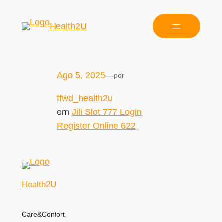
Health2U
Ago 5, 2025
—
por
ffwd_health2u
em
Jili Slot 777 Login
Register Online 622
Health2U
Care&Confort