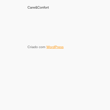
Care&Confort
Criado com
WordPress