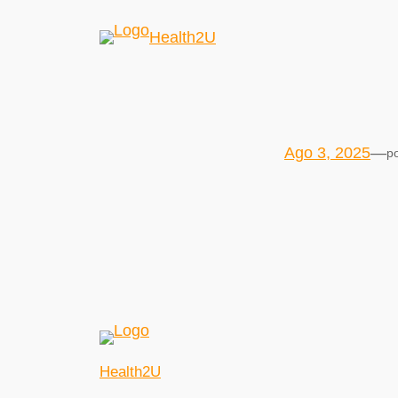
Health2U
Ago 3, 2025
—
p
Health2U