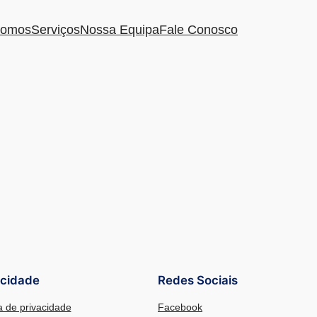
omos
Serviços
Nossa Equipa
Fale Conosco
acidade
Redes Sociais
ca de privacidade
Facebook