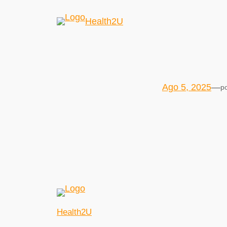
Health2U
Ago 5, 2025
—
p
Health2U