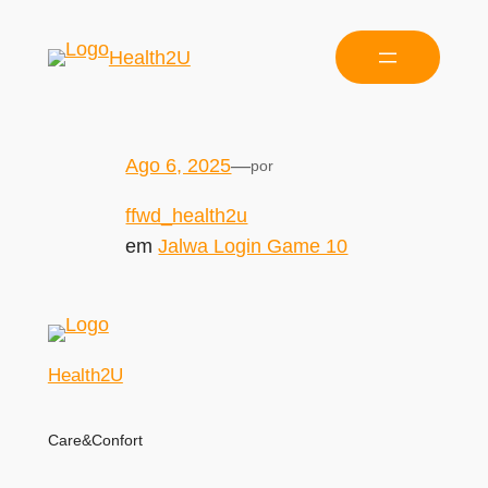
Health2U
Ago 6, 2025
—
por
ffwd_health2u
em
Jalwa Login Game 10
Health2U
Care&Confort