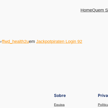
Home
Quem S
ffwd_health2u
em
Jackpotpiraten Login 92
or
Sobre
Priv
Equipa
Políti