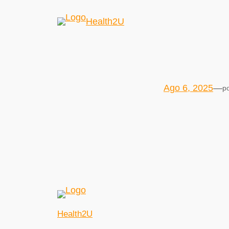
Health2U
Ago 6, 2025
—
p
Health2U