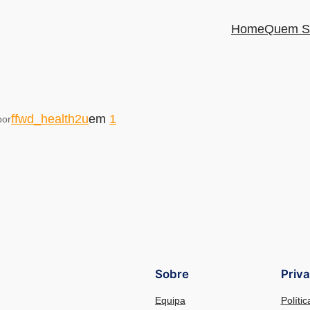
Home
Quem S
ffwd_health2u
em
1
por
Sobre
Priv
Equipa
Políti