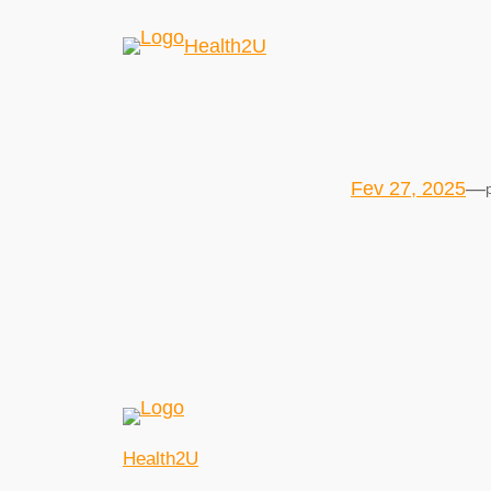
Health2U
Fev 27, 2025
—
Health2U