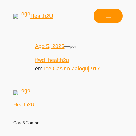
Health2U
Ago 5, 2025
—
por
ffwd_health2u
em
Ice Casino Zaloguj 917
Health2U
Care&Confort