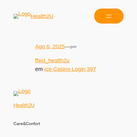
Health2U
Ago 6, 2025
—
por
ffwd_health2u
em
Ice Casino Login 397
Health2U
Care&Confort