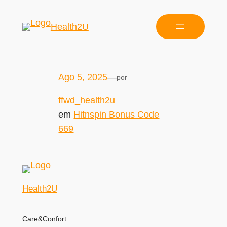
Health2U
Ago 5, 2025
—
por
ffwd_health2u
em
Hitnspin Bonus Code
669
Health2U
Care&Confort